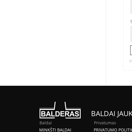
P
BALDAI JAU
Baldai
Privatumas
MINKŠTI BALDAI
PRIVATUMO POLITI