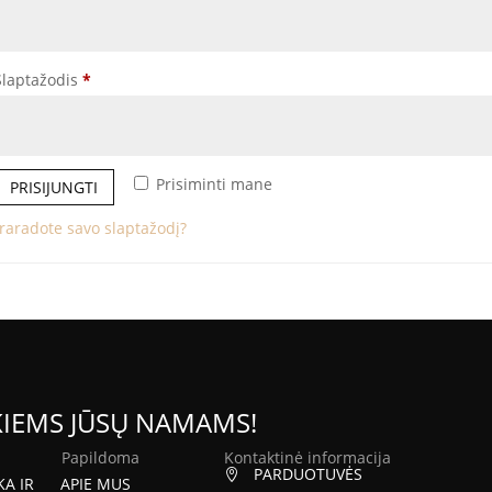
Privalomas
Slaptažodis
*
Prisiminti mane
PRISIJUNGTI
raradote savo slaptažodį?
KIEMS JŪSŲ NAMAMS!
Papildoma
Kontaktinė informacija
PARDUOTUVĖS

KA IR
APIE MUS