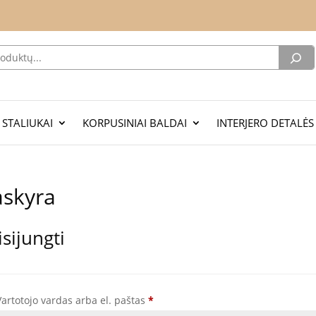
R STALIUKAI
KORPUSINIAI BALDAI
INTERJERO DETALĖS
askyra
isijungti
Privalomas
Vartotojo vardas arba el. paštas
*