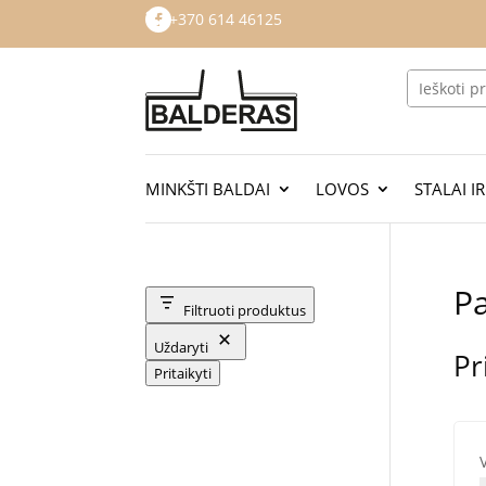
+370 614 46125

MINKŠTI BALDAI
LOVOS
STALAI I
P
Filtruoti produktus
Uždaryti
Pr
Pritaikyti