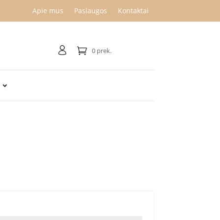
Apie mus
Paslaugos
Kontaktai
0 prek.