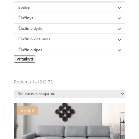
Spalva
Čiužinys
Čiužinio dydis
Čiužinio kietumas
Čiužinio tipas
Pritaikyti
Rūšiuojama
Rodoma 1–18 iš 75
pagal
naujausią
Akcija!