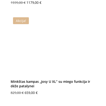
Original
Current
1599,00
€
1179,00
€
price
price
was:
is:
1599,00 €.
1179,00 €.
Akcija!
Minkštas kampas „Josy U XL” su miego funkcija ir
dėže patalynei
Original
Current
829,00
€
659,00
€
price
price
was:
is: