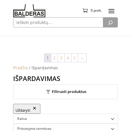
0 prek.
1
2
3
4
5
→
Pradžia
/ Išpardavimas
IŠPARDAVIMAS
Filtruoti produktus
Uždaryti
Kaina
Pristatymo terminas