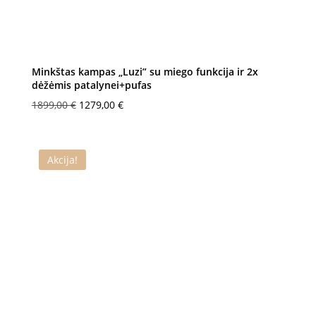
Minkštas kampas „Luzi” su miego funkcija ir 2x
dėžėmis patalynei+pufas
Original
Current
1899,00
€
1279,00
€
price
price
was:
is:
1899,00 €.
1279,00 €.
Akcija!