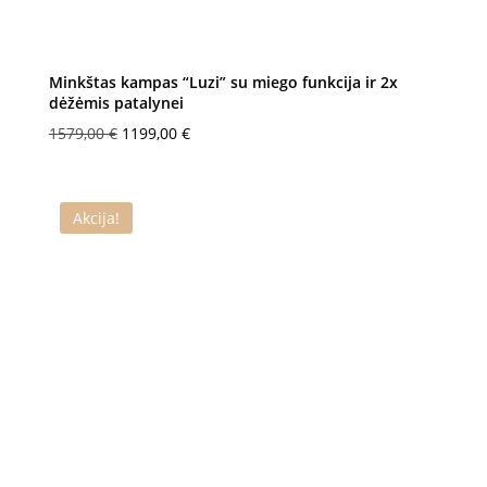
Minkštas kampas “Luzi” su miego funkcija ir 2x
dėžėmis patalynei
Original
Current
1579,00
€
1199,00
€
price
price
was:
is:
1579,00 €.
1199,00 €.
Akcija!