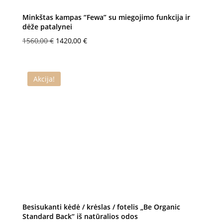
Minkštas kampas “Fewa” su miegojimo funkcija ir
dėže patalynei
Original
Current
1560,00
€
1420,00
€
price
price
was:
is:
1560,00 €.
1420,00 €.
Akcija!
Besisukanti kėdė / krėslas / fotelis „Be Organic
Standard Back“ iš natūralios odos