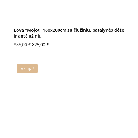
Lova “Mojot” 160x200cm su čiužiniu, patalynės dėže
ir antčiužiniu
Original
Current
885,00
€
825,00
€
price
price
was:
is:
885,00 €.
825,00 €.
Akcija!