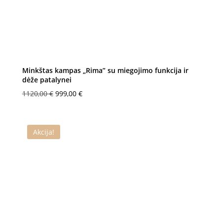
Minkštas kampas „Rima” su miegojimo funkcija ir
dėže patalynei
Original
Current
1120,00
€
999,00
€
price
price
was:
is:
1120,00 €.
999,00 €.
Akcija!