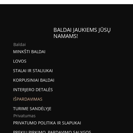
1178,00 €.
1049,00 €.
BALDAI JAUKIEMS JŪSŲ
NAMAMS!
Baldai
MINKŠTI BALDAI
LOVOS
STALAI IR STALIUKAI
KORPUSINIAI BALDAI
INTERJERO DETALĖS
IŠPARDAVIMAS
TURIME SANDĖLYJE
Privatumas
PRIVATUMO POLITIKA IR SLAPUKAI
PREKIŲ PIRKIMO, PARDAVIMO SĄLYGOS