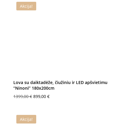
829,00 €.
659,00 €.
Akcija!
Lova su daiktadėže, čiužiniu ir LED apšvietimu
“Ninoni” 180x200cm
Original
Current
1399,00
€
899,00
€
price
price
was:
is:
1399,00 €.
899,00 €.
Akcija!