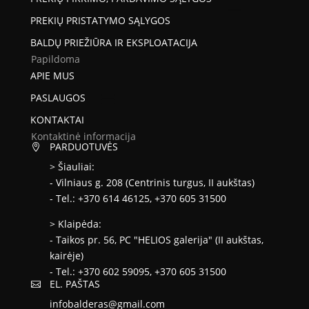
PREKIŲ PRISTATYMO SĄLYGOS
BALDŲ PRIEŽIŪRA IR EKSPLOATACIJA
Papildoma
APIE MUS
PASLAUGOS
KONTAKTAI
Kontaktinė informacija
PARDUOTUVĖS

> Šiauliai:
- Vilniaus g. 208 (Centrinis turgus, II aukštas)
- Tel.: +370 614 46125, +370 605 31500
> Klaipėda:
- Taikos pr. 56, PC "HELIOS galerija" (II aukštas,
kairėje)
- Tel.: +370 602 59095, +370 605 31500
EL. PAŠTAS

infobalderas@gmail.com