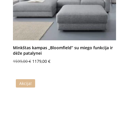
Minkštas kampas „Bloomfield” su miego funkcija ir
dėže patalynei
Original
Current
1599,00
€
1179,00
€
price
price
was:
is:
1599,00 €.
1179,00 €.
Akcija!