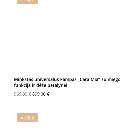
Minkštas universalus kampas „Cara Mia” su miego
funkcija ir dėže patalynei
Original
Current
969,00
€
899,00
€
price
price
was:
is:
969,00 €.
899,00 €.
Akcija!