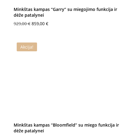
Minkštas kampas “Garry” su miegojimo funkcija ir
dėže patalynei
Original
Current
929,00
€
859,00
€
price
price
was:
is:
929,00 €.
859,00 €.
Akcija!
Minkštas kampas “Bloomfield” su miego funkcija ir
dėže patalynei