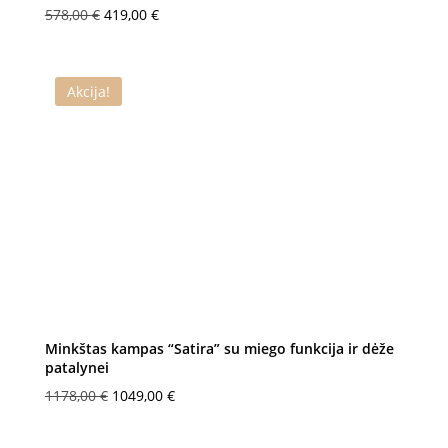
Original
Current
578,00
€
419,00
€
price
price
was:
is:
578,00 €.
419,00 €.
Akcija!
Minkštas kampas “Satira” su miego funkcija ir dėže
patalynei
Original
Current
1178,00
€
1049,00
€
price
price
was:
is: