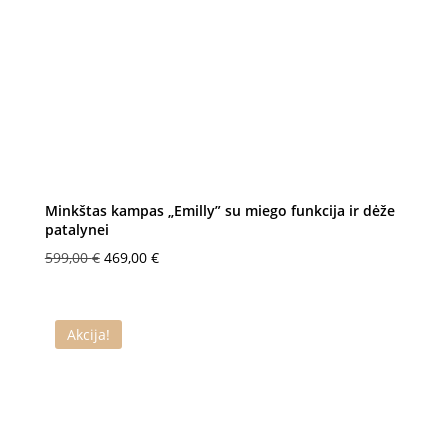
Minkštas kampas „Emilly” su miego funkcija ir dėže
patalynei
Original
Current
599,00
€
469,00
€
price
price
was:
is:
599,00 €.
469,00 €.
Akcija!