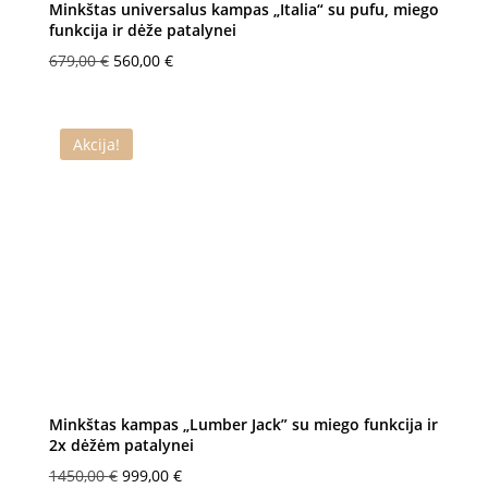
Minkštas universalus kampas „Italia“ su pufu, miego
funkcija ir dėže patalynei
Original
Current
679,00
€
560,00
€
price
price
was:
is:
679,00 €.
560,00 €.
Akcija!
Minkštas kampas „Lumber Jack” su miego funkcija ir
2x dėžėm patalynei
Original
Current
1450,00
€
999,00
€