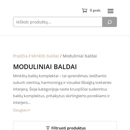
0 prek.
Pradžia
/
Minkšti baldai
/ Moduliniai baldai
MODULINIAI BALDAI
Minkštų baldų komplektai – tai sprendimas, leidžiantis
sukurti vientisą, harmoningą ir vizualiai išbaigtą svetainės
interjerą. Šioje kategorijoje rasite kruopščiai suderintus
baldų komplektus, pritaikytus skirtingiems poreikiams ir
interjero...
Daugiau
Filtruoti produktus