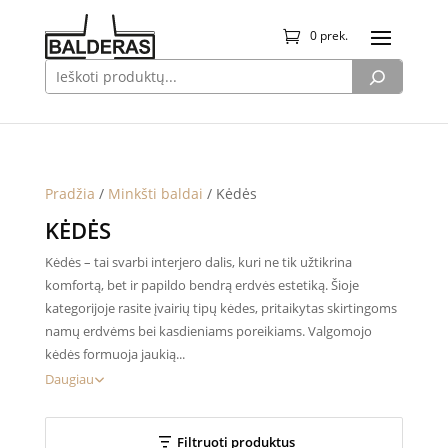
0 prek.
Pradžia
/
Minkšti baldai
/ Kėdės
KĖDĖS
Kėdės – tai svarbi interjero dalis, kuri ne tik užtikrina
komfortą, bet ir papildo bendrą erdvės estetiką. Šioje
kategorijoje rasite įvairių tipų kėdes, pritaikytas skirtingoms
namų erdvėms bei kasdieniams poreikiams. Valgomojo
kėdės formuoja jaukią...
Daugiau
Filtruoti produktus