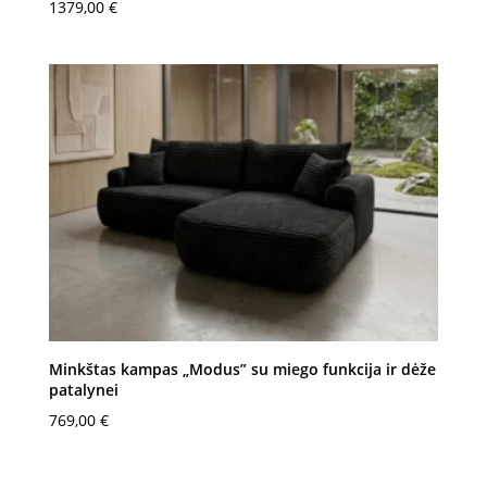
1379,00
€
Minkštas kampas „Modus” su miego funkcija ir dėže
patalynei
769,00
€