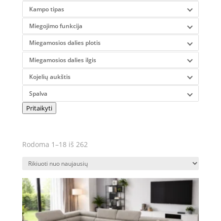
Kampo tipas
Miegojimo funkcija
Miegamosios dalies plotis
Miegamosios dalies ilgis
Kojelių aukštis
Spalva
Pritaikyti
Rūšiuojama
Rodoma 1–18 iš 262
pagal
naujausią