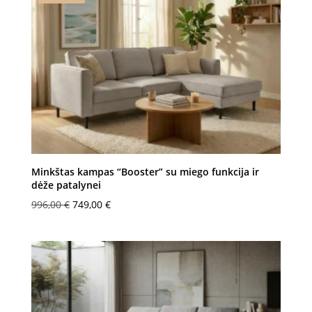
Minkštas kampas “Booster” su miego funkcija ir
dėže patalynei
Original
Current
996,00
€
749,00
€
price
price
was:
is:
996,00 €.
749,00 €.