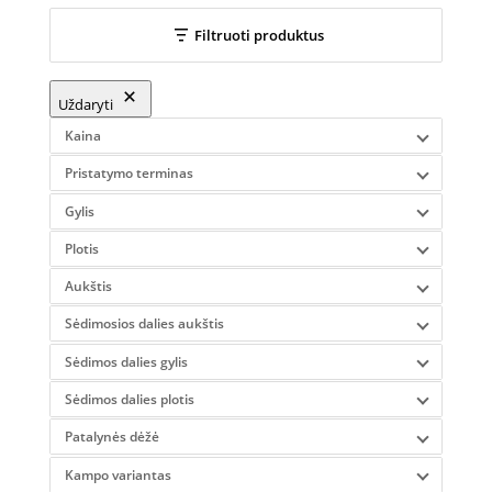
Filtruoti produktus
Uždaryti
Kaina
Pristatymo terminas
Gylis
Plotis
Aukštis
Sėdimosios dalies aukštis
Sėdimos dalies gylis
Sėdimos dalies plotis
Patalynės dėžė
Kampo variantas