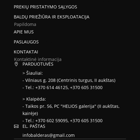
PREKIŲ PRISTATYMO SĄLYGOS
BALDŲ PRIEŽIŪRA IR EKSPLOATACIJA
Papildoma
APIE MUS
PASLAUGOS
KONTAKTAI
Kontaktinė informacija
PARDUOTUVĖS

> Šiauliai:
- Vilniaus g. 208 (Centrinis turgus, II aukštas)
- Tel.: +370 614 46125, +370 605 31500
> Klaipėda:
- Taikos pr. 56, PC "HELIOS galerija" (II aukštas,
kairėje)
- Tel.: +370 602 59095, +370 605 31500
EL. PAŠTAS

infobalderas@gmail.com