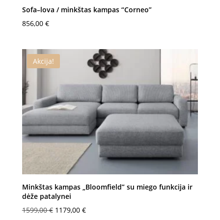
Sofa–lova / minkštas kampas “Corneo”
856,00
€
Akcija!
Minkštas kampas „Bloomfield” su miego funkcija ir
dėže patalynei
Original
Current
1599,00
€
1179,00
€