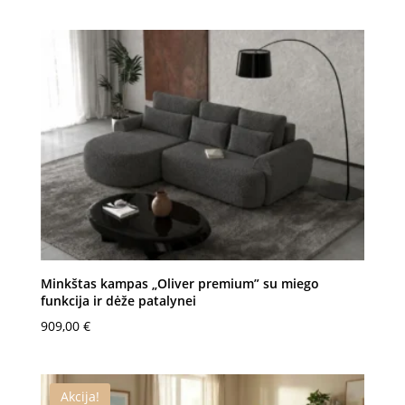
price
price
was:
is:
1599,00 €.
1179,00 €.
Minkštas kampas „Oliver premium” su miego
funkcija ir dėže patalynei
909,00
€
Akcija!