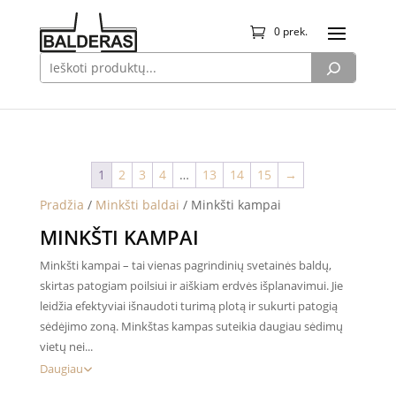
0 prek.
1
2
3
4
…
13
14
15
→
Pradžia
/
Minkšti baldai
/ Minkšti kampai
MINKŠTI KAMPAI
Minkšti kampai – tai vienas pagrindinių svetainės baldų,
skirtas patogiam poilsiui ir aiškiam erdvės išplanavimui. Jie
leidžia efektyviai išnaudoti turimą plotą ir sukurti patogią
sėdėjimo zoną. Minkštas kampas suteikia daugiau sėdimų
vietų nei...
Daugiau