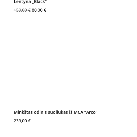
Lentyna „Black”
Original
Current
159,00
€
80,00
€
price
price
was:
is:
159,00 €.
80,00 €.
Minkštas odinis suoliukas iš MCA ”Arco”
239,00
€