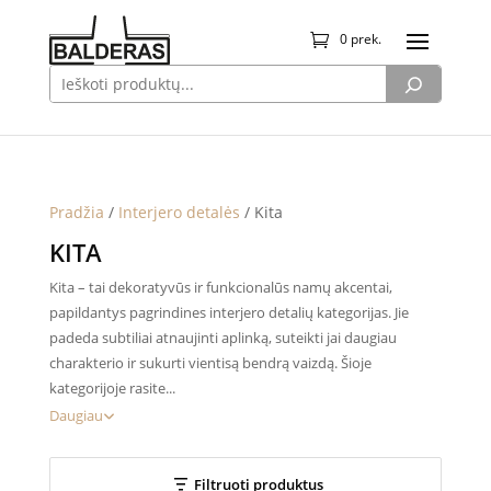
0 prek.
Pradžia
/
Interjero detalės
/ Kita
KITA
Kita – tai dekoratyvūs ir funkcionalūs namų akcentai,
papildantys pagrindines interjero detalių kategorijas. Jie
padeda subtiliai atnaujinti aplinką, suteikti jai daugiau
charakterio ir sukurti vientisą bendrą vaizdą. Šioje
kategorijoje rasite...
Daugiau
Filtruoti produktus