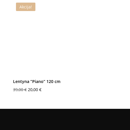
Akcija!
Lentyna ”Piano” 120 cm
Original
Current
39,00
€
20,00
€
price
price
was:
is:
39,00 €.
20,00 €.