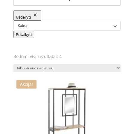
Uždaryti
Kaina
Pritaikyti
Rūšiuojama
Rodomi visi rezultatai: 4
pagal
naujausią
Akcija!