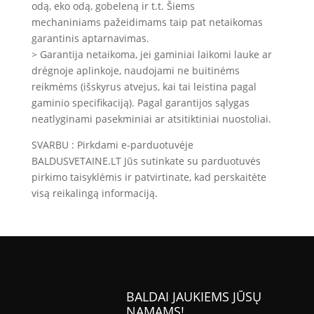
odą, eko odą, gobeleną ir t.t. Šiems
mechaniniams pažeidimams taip pat netaikomas
garantinis aptarnavimas.
> Garantija netaikoma, jei gaminiai laikomi lauke ar
drėgnoje aplinkoje, naudojami ne buitinėms
reikmėms (išskyrus atvejus, kai tai leistina pagal
gaminio specifikaciją). Pagal garantijos sąlygas
neatlyginami pasekminiai ar atsitiktiniai nuostoliai.
SVARBU : Pirkdami e-parduotuvėje
BALDUSVETAINE.LT Jūs sutinkate su parduotuvės
pirkimo taisyklėmis ir patvirtinate, kad perskaitėte
visą reikalingą informaciją.
BALDAI JAUKIEMS JŪSŲ
NAMAMS!