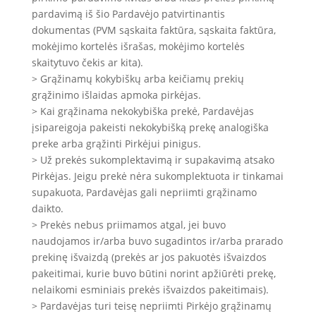
pardavimą iš šio Pardavėjo patvirtinantis
dokumentas (PVM sąskaita faktūra, sąskaita faktūra,
mokėjimo kortelės išrašas, mokėjimo kortelės
skaitytuvo čekis ar kita).
> Grąžinamų kokybiškų arba keičiamų prekių
grąžinimo išlaidas apmoka pirkėjas.
> Kai grąžinama nekokybiška prekė, Pardavėjas
įsipareigoja pakeisti nekokybišką prekę analogiška
preke arba grąžinti Pirkėjui pinigus.
> Už prekės sukomplektavimą ir supakavimą atsako
Pirkėjas. Jeigu prekė nėra sukomplektuota ir tinkamai
supakuota, Pardavėjas gali nepriimti grąžinamo
daikto.
> Prekės nebus priimamos atgal, jei buvo
naudojamos ir/arba buvo sugadintos ir/arba prarado
prekinę išvaizdą (prekės ar jos pakuotės išvaizdos
pakeitimai, kurie buvo būtini norint apžiūrėti prekę,
nelaikomi esminiais prekės išvaizdos pakeitimais).
> Pardavėjas turi teisę nepriimti Pirkėjo grąžinamų