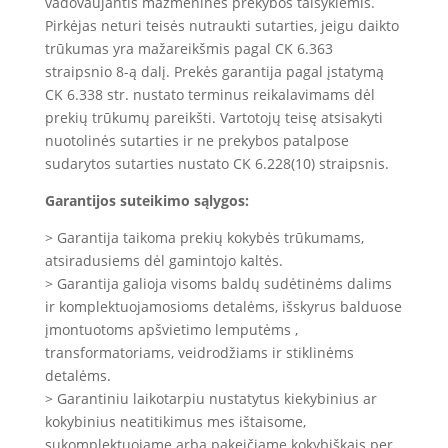
vadovaujantis mažmeninės prekybos taisyklėmis.
Pirkėjas neturi teisės nutraukti sutarties, jeigu daikto
trūkumas yra mažareikšmis pagal CK 6.363
straipsnio 8-ą dalį. Prekės garantija pagal įstatymą
CK 6.338 str. nustato terminus reikalavimams dėl
prekių trūkumų pareikšti. Vartotojų teisę atsisakyti
nuotolinės sutarties ir ne prekybos patalpose
sudarytos sutarties nustato CK 6.228(10) straipsnis.
Garantijos suteikimo sąlygos:
> Garantija taikoma prekių kokybės trūkumams,
atsiradusiems dėl gamintojo kaltės.
> Garantija galioja visoms baldų sudėtinėms dalims
ir komplektuojamosioms detalėms, išskyrus balduose
įmontuotoms apšvietimo lemputėms ,
transformatoriams, veidrodžiams ir stiklinėms
detalėms.
> Garantiniu laikotarpiu nustatytus kiekybinius ar
kokybinius neatitikimus mes ištaisome,
sukomplektuojame arba pakeičiame kokybiškais per