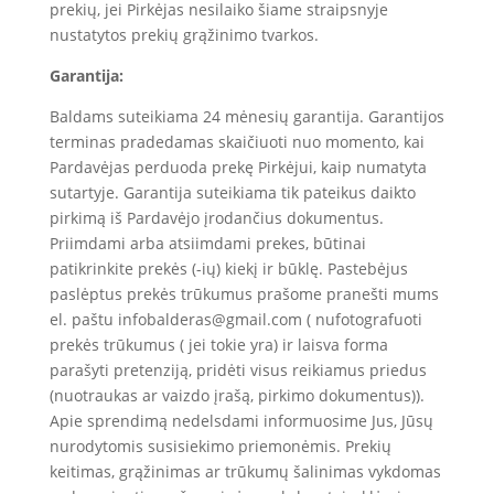
prekių, jei Pirkėjas nesilaiko šiame straipsnyje
nustatytos prekių grąžinimo tvarkos.
Garantija:
Baldams suteikiama 24 mėnesių garantija. Garantijos
terminas pradedamas skaičiuoti nuo momento, kai
Pardavėjas perduoda prekę Pirkėjui, kaip numatyta
sutartyje. Garantija suteikiama tik pateikus daikto
pirkimą iš Pardavėjo įrodančius dokumentus.
Priimdami arba atsiimdami prekes, būtinai
patikrinkite prekės (-ių) kiekį ir būklę. Pastebėjus
paslėptus prekės trūkumus prašome pranešti mums
el. paštu infobalderas@gmail.com ( nufotografuoti
prekės trūkumus ( jei tokie yra) ir laisva forma
parašyti pretenziją, pridėti visus reikiamus priedus
(nuotraukas ar vaizdo įrašą, pirkimo dokumentus)).
Apie sprendimą nedelsdami informuosime Jus, Jūsų
nurodytomis susisiekimo priemonėmis. Prekių
keitimas, grąžinimas ar trūkumų šalinimas vykdomas