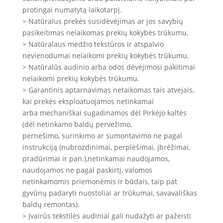
protingai numatytą laikotarpį.
> Natūralus prekės susidėvėjimas ar jos savybių
pasikeitimas nelaikomas prekių kokybės trūkumu.
> Natūralaus medžio tekstūros ir atspalvio
nevienodumai nelaikomi prekių kokybės trūkumu.
> Natūralūs audinio arba odos dėvėjimosi pakitimai
nelaikomi prekių kokybės trūkumu.
> Garantinis aptarnavimas netaikomas tais atvejais,
kai prekės eksploatuojamos netinkamai
arba mechaniškai sugadinamos dėl Pirkėjo kaltės
(dėl netinkamo baldų pervežimo,
pernešimo, surinkimo ar sumontavimo ne pagal
instrukciją (nubrozdinimai, perplėšimai, įbrėžimai,
pradūrimai ir pan.),netinkamai naudojamos,
naudojamos ne pagal paskirtį, valomos
netinkamomis priemonėmis ir būdais, taip pat
gyvūnų padaryti nuostoliai ar trūkumai, savavališkas
baldų remontas).
> Įvairūs tekstilės audiniai gali nudažyti ar pažeisti