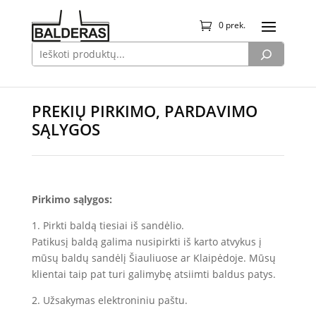
0 prek.
PREKIŲ PIRKIMO, PARDAVIMO
SĄLYGOS
Pirkimo sąlygos:
1. Pirkti baldą tiesiai iš sandėlio.
Patikusį baldą galima nusipirkti iš karto atvykus į
mūsų baldų sandėlį Šiauliuose ar Klaipėdoje. Mūsų
klientai taip pat turi galimybę atsiimti baldus patys.
2. Užsakymas elektroniniu paštu.