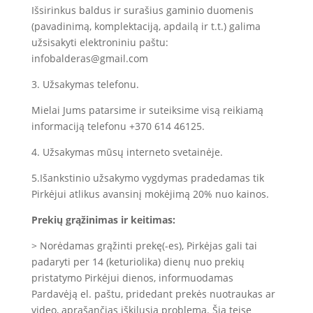
Išsirinkus baldus ir surašius gaminio duomenis
(pavadinimą, komplektaciją, apdailą ir t.t.) galima
užsisakyti elektroniniu paštu:
infobalderas@gmail.com
3. Užsakymas telefonu.
Mielai Jums patarsime ir suteiksime visą reikiamą
informaciją telefonu +370 614 46125.
4. Užsakymas mūsų interneto svetainėje.
5.Išankstinio užsakymo vygdymas pradedamas tik
Pirkėjui atlikus avansinį mokėjimą 20% nuo kainos.
Prekių grąžinimas ir keitimas:
> Norėdamas grąžinti prekę(-es), Pirkėjas gali tai
padaryti per 14 (keturiolika) dienų nuo prekių
pristatymo Pirkėjui dienos, informuodamas
Pardavėją el. paštu, pridedant prekės nuotraukas ar
video, aprašančias iškilusią problemą. Šia teise