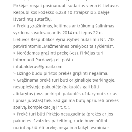
Pirkėjas negali pasinaudoti sudarius vieną iš Lietuvos
Respublikos kodekso 6.228-10 straipsnio 2 dalyje
išvardintų sutarčių.
> Prekių grąžinimas, keitimas ar trūkumų šalinimas
vykdomas vadovaujantis 2014 m. Liepos 22 d.
Lietuvos Respublikos Vyriausybės nutarimu Nr. 738
patvirtintomis „Mažmeninės prekybos taisyklėmis“.
> Norėdamas grąžinti prekę (-es), Pirkėjas turi
informuoti Pardavėją el. paštu
infobalderas@gmail.com.
> Lizingo būdu pirktos prekės grąžinti negalima.
> Grąžinama prekė turi būti originalioje tvarkingoje,
nesuplėšytoje pakuotėje (pakuotės gali būti
atidarytos (pvz. perkirpti pakuotės uždarymui skirtas
lipnias juostas) tiek, kad galima būtų apžiūrėti prekės
spalvą, komplektaciją ir t. t. ).
> Prekė turi būti Pirkėjo nesugadinta (prekės ar jos
pakuotės išvaizdos pakeitimų, kurie buvo būtini
norint apžiūrėti prekę, negalima laikyti esminiais