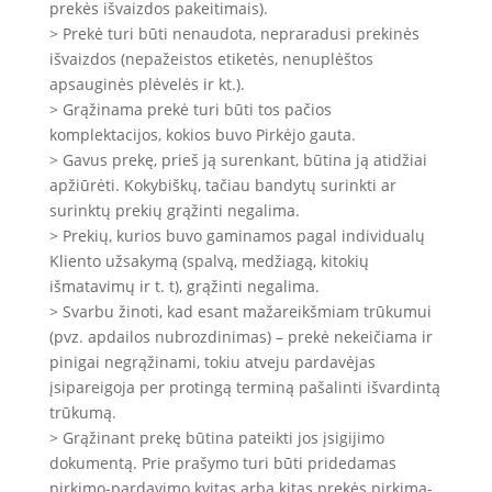
prekės išvaizdos pakeitimais).
> Prekė turi būti nenaudota, nepraradusi prekinės
išvaizdos (nepažeistos etiketės, nenuplėštos
apsauginės plėvelės ir kt.).
> Grąžinama prekė turi būti tos pačios
komplektacijos, kokios buvo Pirkėjo gauta.
> Gavus prekę, prieš ją surenkant, būtina ją atidžiai
apžiūrėti. Kokybiškų, tačiau bandytų surinkti ar
surinktų prekių grąžinti negalima.
> Prekių, kurios buvo gaminamos pagal individualų
Kliento užsakymą (spalvą, medžiagą, kitokių
išmatavimų ir t. t), grąžinti negalima.
> Svarbu žinoti, kad esant mažareikšmiam trūkumui
(pvz. apdailos nubrozdinimas) – prekė nekeičiama ir
pinigai negrąžinami, tokiu atveju pardavėjas
įsipareigoja per protingą terminą pašalinti išvardintą
trūkumą.
> Grąžinant prekę būtina pateikti jos įsigijimo
dokumentą. Prie prašymo turi būti pridedamas
pirkimo-pardavimo kvitas arba kitas prekės pirkimą-